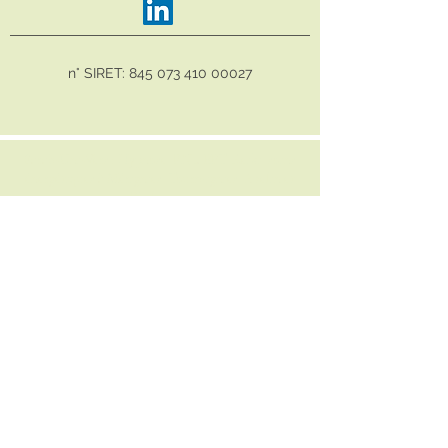
n° SIRET:
845 073 410 00027
Sarah-Uni-Vers :
Hypnose, PNL, EFT, Reiki, soins
énergétiques à Mérignies, Tourmignies, Avelin et
Phalempin
Psycho-énergéticienne à Tourmignies et en
métropole lilloise, je vous accompagne à
vous libérer de vos blocages, tels que :
Addictions (
tabac, sucre...
)
Angoisses (
anxiété, stress
)
Sommeil
Douleur(s)
Allergies (
chats, pollens, acariens...
)
Phobies (
agoraphobie, claustrophobie...
)