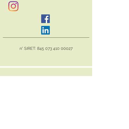
n° SIRET:
845 073 410 00027
Sarah-Uni-Vers :
Hypnose, PNL, EFT, Reiki, soins
énergétiques à Mérignies, Tourmignies, Avelin et
Phalempin
Psycho-énergéticienne à Tourmignies et en
métropole lilloise, je vous accompagne à
vous libérer de vos blocages, tels que :
Addictions (
tabac, sucre...
)
Angoisses (
anxiété, stress
)