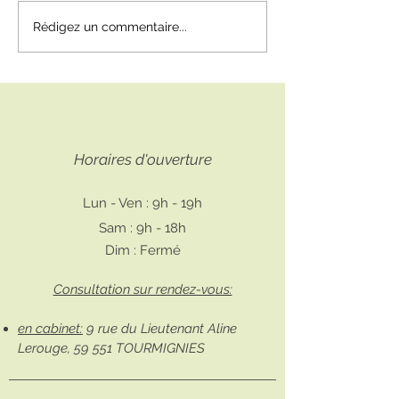
Mon cursus profess
Sarah-Uni-Vers vous
Rédigez un commentaire...
accompagne dans votre
développement personnel
Horaires d'ouverture
Lun - Ven : 9h - 19h
Sam : 9h - 18h
Dim : Fermé
Consultation sur rendez-vous:
en cabinet:
9 rue du Lieutenant Aline
Lerouge, 59 551 TOURMIGNIES