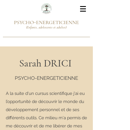
PSYCHO-ENERGETICIENNE
(Enfants, adolescents et adultes)
Sarah DRICI
Sarah-Uni-Vers : Hypnose, PNL, EFT, Reiki, soins
énergétiques à Bondues et métropole lilloise
PSYCHO-ENERGETICIENNE
A la suite d'un cursus scientifique j'ai eu
l’opportunité de découvrir le monde du
développement personnel et de ses
différents outils. Ce milieu m'a permis de
me découvrir et de me libérer de mes