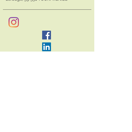
n° SIRET:
845 073 410 00027
Sarah-Uni-Vers :
Hypnose, PNL, EFT, Reiki, soins
énergétiques à Mérignies, Tourmignies, Avelin et
Phalempin
Psycho-énergéticienne à Tourmignies et en
métropole lilloise, je vous accompagne à
vous libérer de vos blocages, tels que :