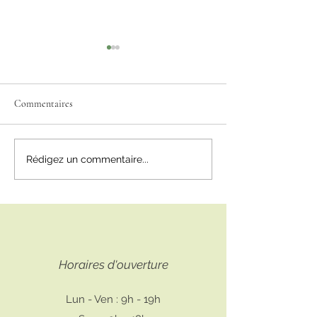
Commentaires
Mon cursus profess
Sarah-Uni-Vers vous
Rédigez un commentaire...
accompagne dans votre
développement personnel
Horaires d'ouverture
Lun - Ven : 9h - 19h