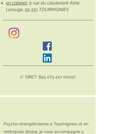
en cabinet:
9 rue du Lieutenant Aline
Lerouge, 59 551 TOURMIGNIES
n° SIRET:
845 073 410 00027
Sarah-Uni-Vers :
Hypnose, PNL, EFT, Reiki, soins
énergétiques à Mérignies, Tourmignies, Avelin et
Phalempin
Psycho-énergéticienne à Tourmignies et en
métropole lilloise, je vous accompagne à