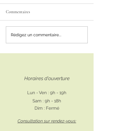
Commentaires
Mon cursus profess
Sarah-Uni-Vers vous
Rédigez un commentaire...
accompagne dans votre
développement personnel
Horaires d'ouverture
Lun - Ven : 9h - 19h
Sam : 9h - 18h
Dim : Fermé
Consultation sur rendez-vous: